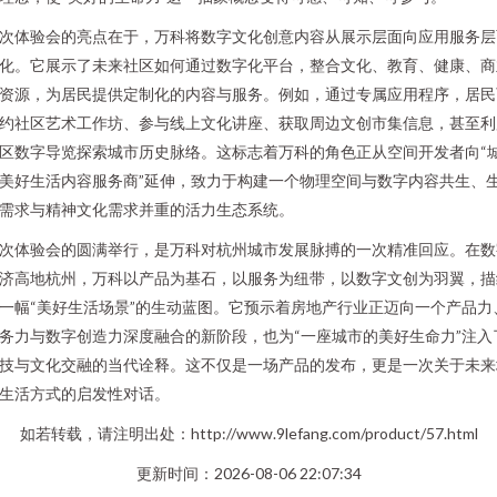
次体验会的亮点在于，万科将数字文化创意内容从展示层面向应用服务层
化。它展示了未来社区如何通过数字化平台，整合文化、教育、健康、商
资源，为居民提供定制化的内容与服务。例如，通过专属应用程序，居民
约社区艺术工作坊、参与线上文化讲座、获取周边文创市集信息，甚至利
区数字导览探索城市历史脉络。这标志着万科的角色正从空间开发者向“
美好生活内容服务商”延伸，致力于构建一个物理空间与数字内容共生、
需求与精神文化需求并重的活力生态系统。
次体验会的圆满举行，是万科对杭州城市发展脉搏的一次精准回应。在数
济高地杭州，万科以产品为基石，以服务为纽带，以数字文创为羽翼，描
一幅“美好生活场景”的生动蓝图。它预示着房地产行业正迈向一个产品力
务力与数字创造力深度融合的新阶段，也为“一座城市的美好生命力”注入
技与文化交融的当代诠释。这不仅是一场产品的发布，更是一次关于未来
生活方式的启发性对话。
如若转载，请注明出处：http://www.9lefang.com/product/57.html
更新时间：2026-08-06 22:07:34