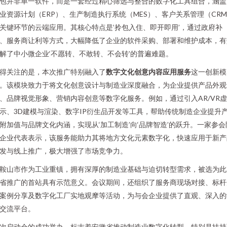
包并非单一软件，而是一套经过精心筛选与整合的数字化工具组合，涵盖
业资源计划（ERP）、生产制造执行系统（MES）、客户关系管理（CR
关键环节的云端应用。其核心特点是‘拎包入住、即开即用’，通过政府补
、服务商让利等方式，大幅降低了企业的软件采购、部署和维护成本，有
解了中小微企业‘不愿转、不敢转、不会转’的普遍难题。
得关注的是，本次推广特别融入了
数字文化创意内容应用服务
这一创新模
。该模块致力于将文化创意设计与制造业深度融合，为企业提供产品外观
、品牌视觉形象、营销内容创意等数字化服务。例如，通过引入AR/VR
示、3D建模与渲染、数字IP衍生品开发等工具，帮助传统制造企业提升
附加值与品牌文化内涵，实现从‘加工制造’向‘品牌智造’的跃升。一家参会
企业代表表示，该服务能助力其将地方文化元素数字化，快速应用于新产
发与线上推广，极大增强了市场竞争力。
鞍山市作为工业重镇，拥有深厚的制造业基础与迫切转型需求，被选为此
省推广的首站具有示范意义。会议期间，还组织了服务商现场对接、标杆
案例分享及数字化工厂实地观摩等活动，为与会企业提供了直观、深入的
交流平台。
次启动会的成功举办，标志着安徽省推动制造业数字化转型，特别是扶持